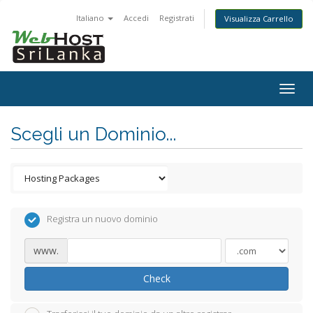
Italiano
Accedi
Registrati
Visualizza Carrello
Togg
navig
Scegli un Dominio...
Registra un nuovo dominio
www.
Check