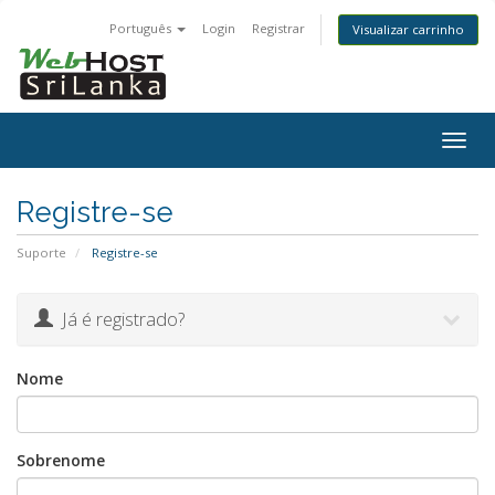
Português
Login
Registrar
Visualizar carrinho
Togg
navig
Registre-se
Suporte
Registre-se
Já é registrado?
Nome
Sobrenome